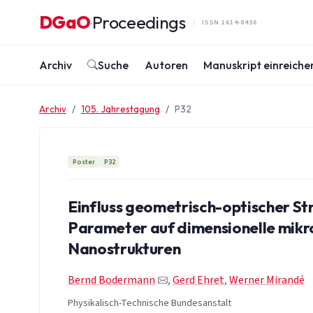
Zum Inhalt springen
DGaO
Proceedings
·
ISSN 1614-8436
Archiv
Suche
Autoren
Manuskript einreiche
Archiv
105. Jahrestagung
P32
Poster
P32
Einfluss geometrisch-optischer St
Parameter auf dimensionelle mikr
Nanostrukturen
Bernd Bodermann
,
Gerd Ehret
,
Werner Mirandé
Physikalisch-Technische Bundesanstalt