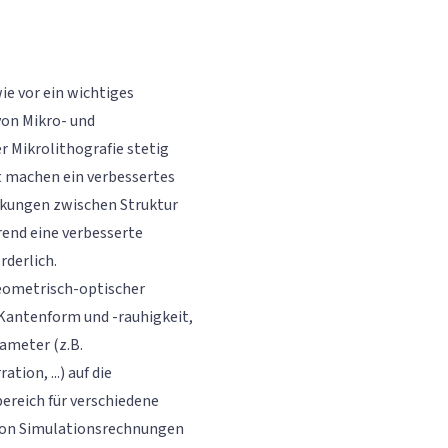
ie vor ein wichtiges
von Mikro- und
r Mikrolithografie stetig
 machen ein verbessertes
rkungen zwischen Struktur
end eine verbesserte
rderlich.
geometrisch-optischer
 Kantenform und -rauhigkeit,
rameter (z.B.
ion, ...) auf die
ereich für verschiedene
 von Simulationsrechnungen