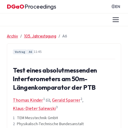
Zum Inhalt springen
DGaO
Proceedings
·
EN
Archiv
105. Jahrestagung
A6
11:45
Vortrag
A6
Test eines absolutmessenden
lnterferometers am 50m-
Längenkomparator der PTB
1
2
Thomas Kinder
,
Gerald Sparrer
,
3
Klaus-Dieter Salewski
1
TEM Messtechnik GmbH
2
Physikalisch-Technische Bundesanstalt