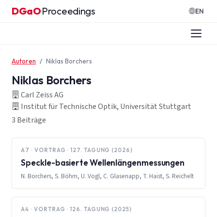
Zum Inhalt springen
DGaO
Proceedings
·
EN
Autoren
Niklas Borchers
Niklas Borchers
Carl Zeiss AG
Institut für Technische Optik, Universität Stuttgart
3 Beiträge
A7 · VORTRAG · 127. TAGUNG (2026)
Speckle-basierte Wellenlängenmessungen
N. Borchers, S. Böhm, U. Vogl, C. Glasenapp, T. Haist, S. Reichelt
A4 · VORTRAG · 126. TAGUNG (2025)