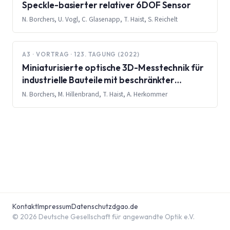
Speckle-basierter relativer 6DOF Sensor
N. Borchers, U. Vogl, C. Glasenapp, T. Haist, S. Reichelt
A3 · VORTRAG · 123. TAGUNG (2022)
Miniaturisierte optische 3D-Messtechnik für
industrielle Bauteile mit beschränkter
Zugänglichkeit
N. Borchers, M. Hillenbrand, T. Haist, A. Herkommer
Kontakt
Impressum
Datenschutz
dgao.de
© 2026 Deutsche Gesellschaft für angewandte Optik e.V.