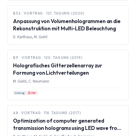
B32 · VORTRAG · 121. TAGUNG (2020)
Anpassung von Volumenhologrammen an die
Rekonstruktion mit Multi-LED Beleuchtung
D. Karthaus, M. Giehl
B9 · VORTRAG · 120. TAGUNG (2019)
Holografisches Gitterzellenarray zur
Formung von Lichtverteilungen
M. Giehl, C. Neumann
PDF
Vortrag
A8 · VORTRAG · 118. TAGUNG (2017)
Optimization of computer generated
transmission holograms using LED wave front
approximations