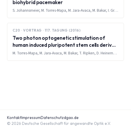
biohybrid pacemaker
S. Johannsmeier, M. Torres-Mapa, M. Jara-Avaca, M. Bakar, I. Gruh, T. Ripken, A. Heisterkamp, D. Heinemann
C20 · VORTRAG · 117. TAGUNG (2016)
Two photon optogenetic stimulation of
human induced pluripotent stem cells derived
cardiomyocytes
M. Torres-Mapa, M. Jara-Avaca, M. Bakar, T. Ripken, D. Heinemann, I. Gruh, A. Heisterkamp
Kontakt
Impressum
Datenschutz
dgao.de
© 2026 Deutsche Gesellschaft für angewandte Optik e.V.