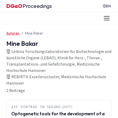
Zum Inhalt springen
DGaO
Proceedings
·
EN
Autoren
Mine Bakar
Mine Bakar
Leibniz Forschungslaboratorien für Biotechnologie und
künstliche Organe (LEBAO), Klinik für Herz-, Thorax-,
Transplantations- und Gefäßchirurgie, Medizinische
Hochschule Hannover
REBIRTH Exzellenzcluster, Medizinische Hochschule
Hannover
2 Beiträge
A33 · VORTRAG · 118. TAGUNG (2017)
Optogenetic tools for the development of a