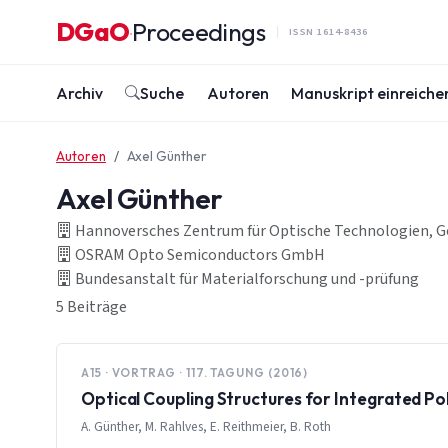
Zum Inhalt springen
DGaO
Proceedings
·
ISSN 1614-8436
Archiv
Suche
Autoren
Manuskript einreiche
Autoren
Axel Günther
Axel Günther
Hannoversches Zentrum für Optische Technologien, Go
OSRAM Opto Semiconductors GmbH
Bundesanstalt für Materialforschung und -prüfung
5 Beiträge
A15 · VORTRAG · 117. TAGUNG (2016)
Optical Coupling Structures for Integrated P
A. Günther, M. Rahlves, E. Reithmeier, B. Roth