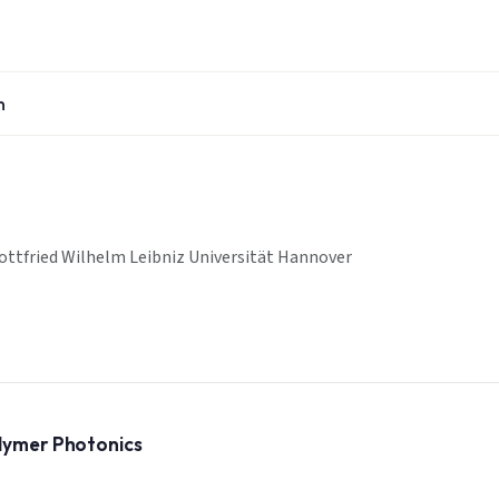
n
ttfried Wilhelm Leibniz Universität Hannover
olymer Photonics