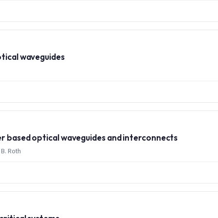
ptical waveguides
er based optical waveguides and interconnects
 B. Roth