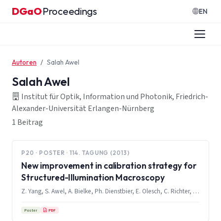
Zum Inhalt springen
DGaO
Proceedings
·
EN
Autoren
Salah Awel
Salah Awel
Institut für Optik, Information und Photonik, Friedrich-
Alexander-Universität Erlangen-Nürnberg
1 Beitrag
P20 · POSTER · 114. TAGUNG (2013)
New improvement in calibration strategy for
Structured-Illumination Macroscopy
Z. Yang, S. Awel, A. Bielke, Ph. Dienstbier, E. Olesch, C. Richter, G. Häusler
PDF
Poster