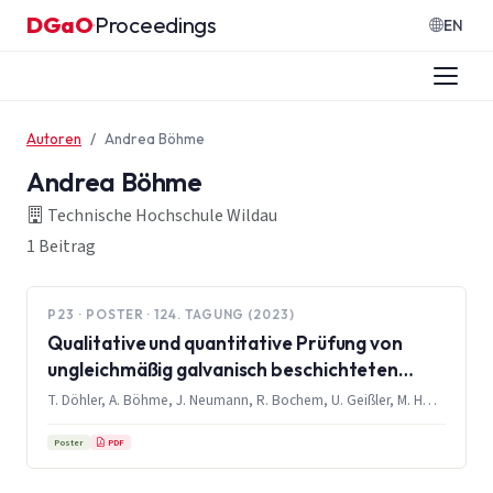
Zum Inhalt springen
DGaO
Proceedings
·
EN
Autoren
Andrea Böhme
Andrea Böhme
Technische Hochschule Wildau
1 Beitrag
P23 · POSTER · 124. TAGUNG (2023)
Qualitative und quantitative Prüfung von
ungleichmäßig galvanisch beschichteten
Substraten
T. Döhler, A. Böhme, J. Neumann, R. Bochem, U. Geißler, M. Hofmann, A. H. Foitzik
PDF
Poster