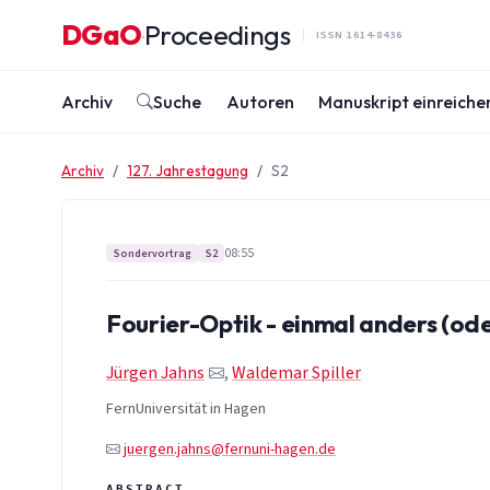
Zum Inhalt springen
DGaO
Proceedings
·
ISSN 1614-8436
Archiv
Suche
Autoren
Manuskript einreiche
Archiv
127. Jahrestagung
S2
08:55
Sondervortrag
S2
Fourier-Optik - einmal anders (oder
Jürgen Jahns
,
Waldemar Spiller
FernUniversität in Hagen
juergen.jahns@fernuni-hagen.de