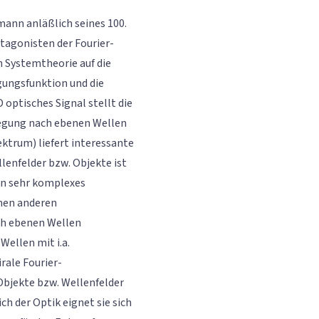
ann anläßlich seines 100.
agonisten der Fourier-
n Systemtheorie auf die
gungsfunktion und die
 optisches Signal stellt die
legung nach ebenen Wellen
ktrum) liefert interessante
lenfelder bzw. Objekte ist
ein sehr komplexes
inen anderen
ch ebenen Wellen
Wellen mit i.a.
rale Fourier-
 Objekte bzw. Wellenfelder
h der Optik eignet sie sich