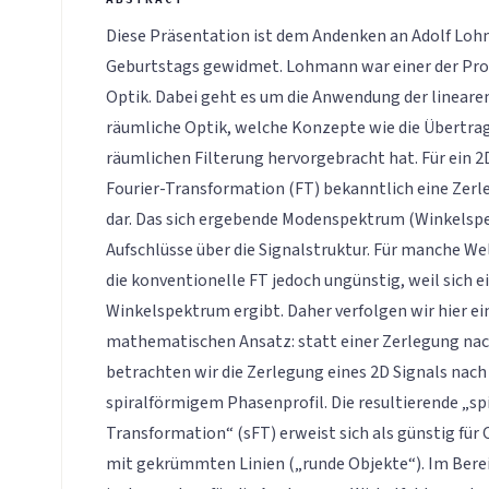
Diese Präsentation ist dem Andenken an Adolf Lohm
Geburtstags gewidmet. Lohmann war einer der Prot
Optik. Dabei geht es um die Anwendung der lineare
räumliche Optik, welche Konzepte wie die Übertra
räumlichen Filterung hervorgebracht hat. Für ein 2D
Fourier-Transformation (FT) bekanntlich eine Zer
dar. Das sich ergebende Modenspektrum (Winkelspe
Aufschlüsse über die Signalstruktur. Für manche Wel
die konventionelle FT jedoch ungünstig, weil sich 
Winkelspektrum ergibt. Daher verfolgen wir hier e
mathematischen Ansatz: statt einer Zerlegung na
betrachten wir die Zerlegung eines 2D Signals nach 
spiralförmigem Phasenprofil. Die resultierende „spi
Transformation“ (sFT) erweist sich als günstig für
mit gekrümmten Linien („runde Objekte“). Im Bereic