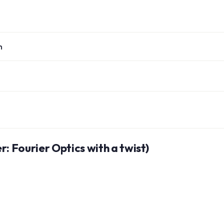
n
: Fourier Optics with a twist)