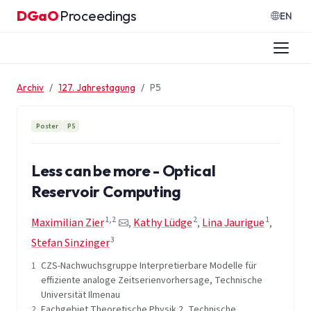
Zum Inhalt springen
DGaO
Proceedings
·
EN
Archiv
127. Jahrestagung
P5
Poster
P5
Less can be more - Optical
Reservoir Computing
1,2
2
1
Maximilian Zier
,
Kathy Lüdge
,
Lina Jaurigue
,
3
Stefan Sinzinger
1
CZS-Nachwuchsgruppe Interpretierbare Modelle für
effiziente analoge Zeitserienvorhersage, Technische
Universität Ilmenau
2
Fachgebiet Theoretische Physik 2, Technische