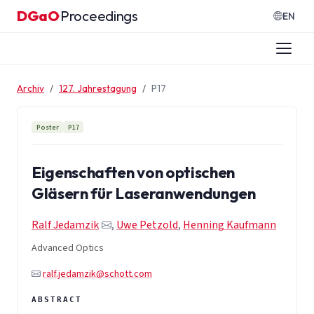
Zum Inhalt springen
DGaO
Proceedings
·
EN
Archiv
127. Jahrestagung
P17
Poster
P17
Eigenschaften von optischen
Gläsern für Laseranwendungen
Ralf Jedamzik
,
Uwe Petzold
,
Henning Kaufmann
Advanced Optics
ralf.jedamzik@schott.com