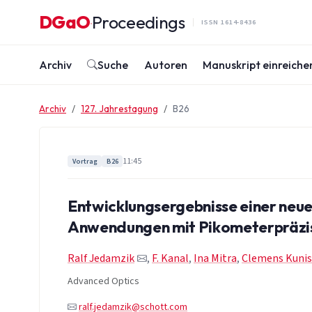
Zum Inhalt springen
DGaO
Proceedings
·
ISSN 1614-8436
Archiv
Suche
Autoren
Manuskript einreiche
Archiv
127. Jahrestagung
B26
11:45
Vortrag
B26
Entwicklungsergebnisse einer neu
Anwendungen mit Pikometerpräzi
Ralf Jedamzik
,
F. Kanal
,
Ina Mitra
,
Clemens Kuni
Advanced Optics
ralf.jedamzik@schott.com