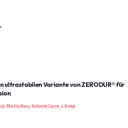
n
en ultrastabilen Variante von ZERODUR® für
sion
sch
,
Martin Kurz
,
Antoine Carre
,
J. Krieg