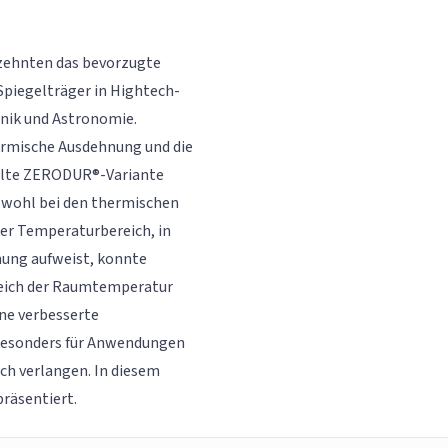
rzehnten das bevorzugte
piegelträger in Hightech-
nik und Astronomie.
ermische Ausdehnung und die
kelte ZERODUR®-Variante
sowohl bei den thermischen
Der Temperaturbereich, in
nung aufweist, konnte
reich der Raumtemperatur
ne verbesserte
 besonders für Anwendungen
ch verlangen. In diesem
räsentiert.