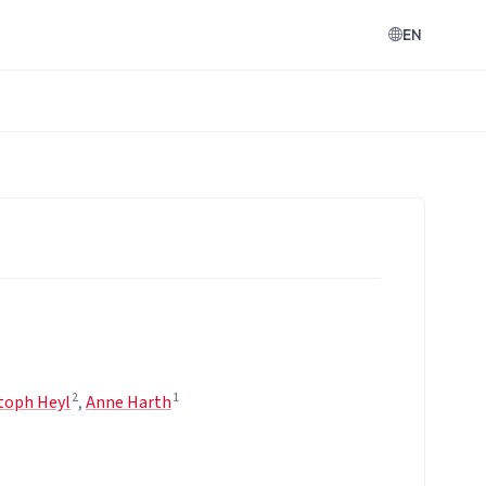
EN
2
1
toph Heyl
,
Anne Harth