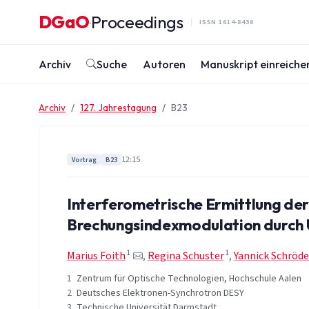
Zum Inhalt springen
DGaO
Proceedings
·
ISSN 1614-8436
Archiv
Suche
Autoren
Manuskript einreiche
Archiv
127. Jahrestagung
B23
12:15
Vortrag
B23
Interferometrische Ermittlung der
Brechungsindexmodulation durch Ul
1
1
Marius Foith
,
Regina Schuster
,
Yannick Schröde
1
Zentrum für Optische Technologien, Hochschule Aalen
2
Deutsches Elektronen-Synchrotron DESY
3
Technische Universität Darmstadt