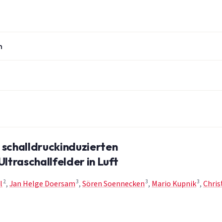
n
 schalldruckinduzierten
traschallfelder in Luft
2
3
3
3
l
,
Jan Helge Doersam
,
Sören Soennecken
,
Mario Kupnik
,
Chris