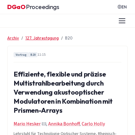
Zum Inhalt springen
DGaO
Proceedings
·
EN
Archiv
127. Jahrestagung
B20
11:15
Vortrag
B20
Effiziente, flexible und präzise
Multistrahlbearbeitung durch
Verwendung akustooptischer
Modulatoren in Kombination mit
Prismen-Arrays
Mario Hesker
,
Annika Bonhoff
,
Carlo Holly
Lehrstuhl für Technologie Optischer Systeme, Rheinisch-