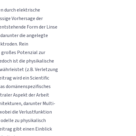
en durch elektrische
ässige Vorhersage der
 entstehende Form der Linse
 darunter die angelegte
ktroden. Rein
 großes Potenzial zur
och ist die physikalische
ewährleistet (z.B. Verletzung
trag wird ein Scientific
das domänenspezifisches
traler Aspekt der Arbeit
itekturen, darunter Multi-
obei die Verlustfunktion
odelle zu physikalisch
itrag gibt einen Einblick