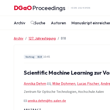
Zum Inhalt springen
DGaO
Proceedings
·
ISSN 1614-8436
Archiv
Suche
Autoren
Manuskript einreiche
Archiv
127. Jahrestagung
B18
10:45
Vortrag
B18
Scientific Machine Learning zur V
Annika Dehm
,
Mike Dohmen
,
Lucas Fischer
,
Andre
Zentrum für Optische Technologien, Hochschule Aalen
annika.dehm@hs-aalen.de