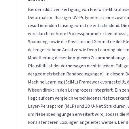
Bei der additiven Fertigung von Freiform-Mikrolins
Deformation flüssiger UV-Polymere ist eine zuverl
resultierenden Linsengeometrie entscheidend. Die
wird durch mehrere Prozessparameter beeinflusst,
Spannung sowie die Position und Geometrie der Ele
datengetriebene Ansätze wie Deep Learning bieten
Modellierung dieser komplexen Zusammenhänge, jed
Plausibilität der Vorhersagen nicht in jedem Fall g
der geometrischen Randbedingungen). In diesem Bei
Machine Learning (SciML) Framework vorgestellt, 
Wissen direkt in den Lernprozess integriert. Ein zen
liegt auf dem Vergleich verschiedener Netzwerkarch
Layer-Perzeptron (MLP) und 1D U-Net Strukturen, w
um Nebenbedingungen erweitert wird, sodass die M
konsistenteren Lösungen angeleitet werden. Der Be