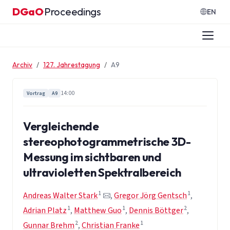
Zum Inhalt springen
DGaO
Proceedings
·
EN
Archiv
127. Jahrestagung
A9
14:00
Vortrag
A9
Vergleichende
stereophotogrammetrische 3D-
Messung im sichtbaren und
ultravioletten Spektralbereich
1
1
Andreas Walter Stark
,
Gregor Jörg Gentsch
,
1
1
2
Adrian Platz
,
Matthew Guo
,
Dennis Böttger
,
2
1
Gunnar Brehm
,
Christian Franke