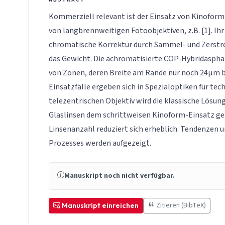
Kommerziell relevant ist der Einsatz von Kinoform
von langbrennweitigen Fotoobjektiven, z.B. [1]. Ihr 
chromatische Korrektur durch Sammel- und Zerstre
das Gewicht. Die achromatisierte COP-Hybridasphär
von Zonen, deren Breite am Rande nur noch 24µm b
Einsatzfälle ergeben sich in Spezialoptiken für te
telezentrischen Objektiv wird die klassische Lösun
Glaslinsen dem schrittweisen Kinoform-Einsatz ge
Linsenanzahl reduziert sich erheblich. Tendenzen 
Prozesses werden aufgezeigt.
Manuskript noch nicht verfügbar.
Zitieren (BibTeX)
Manuskript einreichen