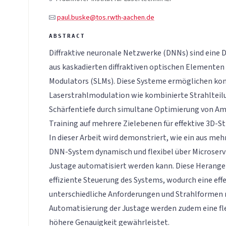
paul.buske@tos.rwth-aachen.de
Diffraktive neuronale Netzwerke (DNNs) sind eine
aus kaskadierten diffraktiven optischen Elementen 
Modulators (SLMs). Diese Systeme ermöglichen ko
Laserstrahlmodulation wie kombinierte Strahlteil
Schärfentiefe durch simultane Optimierung von Am
Training auf mehrere Zielebenen für effektive 3D-S
In dieser Arbeit wird demonstriert, wie ein aus m
DNN-System dynamisch und flexibel über Microservi
Justage automatisiert werden kann. Diese Herang
effiziente Steuerung des Systems, wodurch eine eff
unterschiedliche Anforderungen und Strahlformen m
Automatisierung der Justage werden zudem eine fl
höhere Genauigkeit gewährleistet.