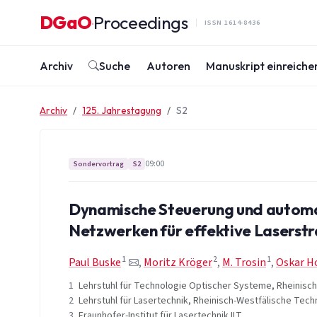
Zum Inhalt springen
DGaO
Proceedings
·
ISSN 1614-8436
Archiv
Suche
Autoren
Manuskript einreiche
Archiv
125. Jahrestagung
S2
09:00
Sondervortrag
S2
Dynamische Steuerung und automat
Netzwerken für effektive Laserst
1
2
1
Paul Buske
,
Moritz Kröger
,
M. Trosin
,
Oskar 
1
Lehrstuhl für Technologie Optischer Systeme, Rheinisc
2
Lehrstuhl für Lasertechnik, Rheinisch-Westfälische Tec
3
Fraunhofer-Institut für Lasertechnik ILT