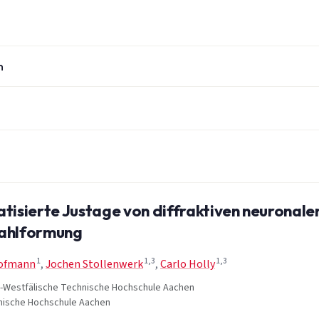
n
isierte Justage von diffraktiven neuronale
rahlformung
1
1,3
1,3
Hofmann
,
Jochen Stollenwerk
,
Carlo Holly
h-Westfälische Technische Hochschule Aachen
hnische Hochschule Aachen