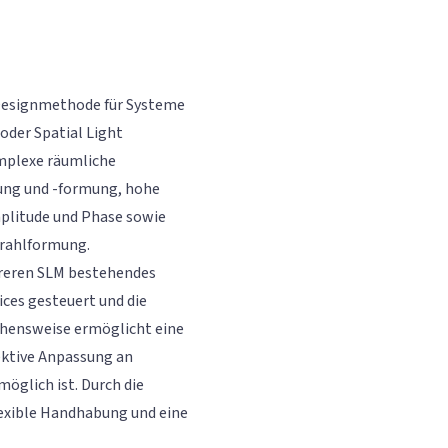
 Designmethode für Systeme
oder Spatial Light
mplexe räumliche
ung und -formung, hohe
plitude und Phase sowie
trahlformung.
ehreren SLM bestehendes
ces gesteuert und die
ehensweise ermöglicht eine
ektive Anpassung an
öglich ist. Durch die
exible Handhabung und eine