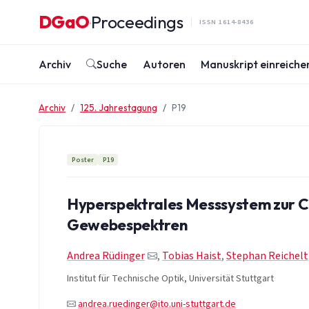
Zum Inhalt springen
DGaO
Proceedings
·
ISSN 1614-8436
Archiv
Suche
Autoren
Manuskript einreiche
Archiv
125. Jahrestagung
P19
Poster
P19
Hyperspektrales Messsystem zur C
Gewebespektren
Andrea Rüdinger
,
Tobias Haist
,
Stephan Reichelt
Institut für Technische Optik, Universität Stuttgart
andrea.ruedinger@ito.uni-stuttgart.de