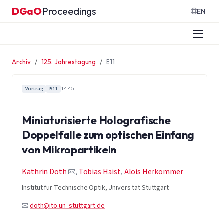
Zum Inhalt springen
DGaO
Proceedings
·
EN
Archiv
125. Jahrestagung
B11
14:45
Vortrag
B11
Miniaturisierte Holografische
Doppelfalle zum optischen Einfang
von Mikropartikeln
Kathrin Doth
,
Tobias Haist
,
Alois Herkommer
Institut für Technische Optik, Universität Stuttgart
doth@ito.uni-stuttgart.de