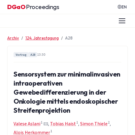
Zum Inhalt springen
DGaO
Proceedings
·
EN
Archiv
124. Jahrestagung
A28
13:30
Vortrag
A28
Sensorsystem zur minimalinvasiven
intraoperativen
Gewebedifferenzierung in der
Onkologie mittels endoskopischer
Streifenprojektion
1
1
2
Valese Aslani
,
Tobias Haist
,
Simon Thiele
,
1
Alois Herkommer