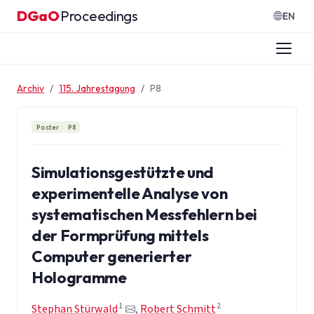
Zum Inhalt springen
DGaO
Proceedings
·
EN
Archiv
115. Jahrestagung
P8
Poster
P8
Simulationsgestützte und
experimentelle Analyse von
systematischen Messfehlern bei
der Formprüfung mittels
Computer generierter
Hologramme
1
2
Stephan Stürwald
,
Robert Schmitt