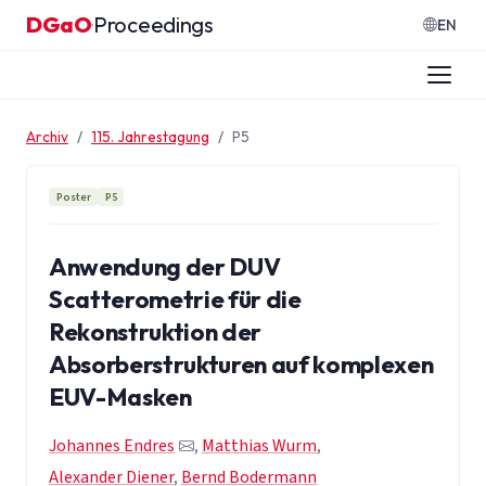
Zum Inhalt springen
DGaO
Proceedings
·
EN
Archiv
115. Jahrestagung
P5
Poster
P5
Anwendung der DUV
Scatterometrie für die
Rekonstruktion der
Absorberstrukturen auf komplexen
EUV-Masken
Johannes Endres
,
Matthias Wurm
,
Alexander Diener
,
Bernd Bodermann