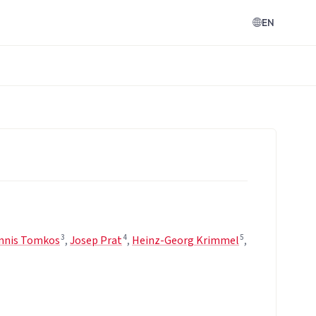
EN
3
4
5
nnis Tomkos
,
Josep Prat
,
Heinz-Georg Krimmel
,