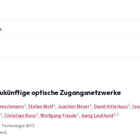
n
zukünftige optische Zugangsnetzwerke
1
1
1
2
Dreschmann
,
Stefan Wolf
,
Joachim Meyer
,
David Hillerkuss
,
Ioa
1
1
1
1,2
,
Christian Koos
,
Wolfgang Freude
,
Juerg Leuthold
ür Technologie (KIT)
eiz)