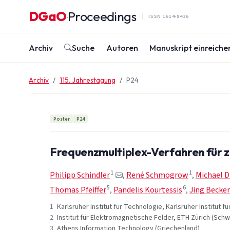
Zum Inhalt springen
DGaO
Proceedings
·
ISSN 1614-8436
Archiv
Suche
Autoren
Manuskript einreiche
Archiv
115. Jahrestagung
P24
Poster
P24
Frequenzmultiplex-Verfahren für 
1
1
Philipp Schindler
,
René Schmogrow
,
Michael 
5
6
Thomas Pfeiffer
,
Pandelis Kourtessis
,
Jing Becker
1
Karlsruher Institut für Technologie, Karlsruher Institut f
2
Institut für Elektromagnetische Felder, ETH Zürich (Schw
3
Athens Information Technology (Griechenland)