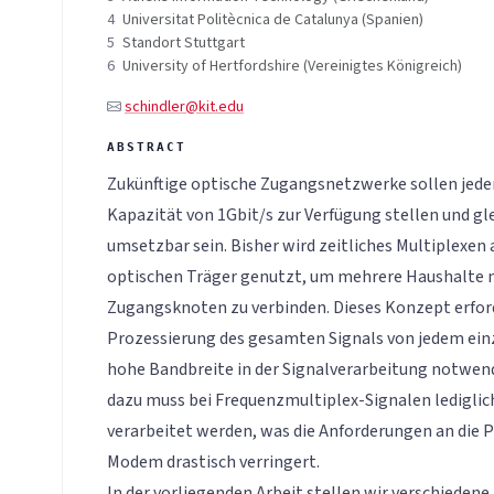
4
Universitat Politècnica de Catalunya (Spanien)
5
Standort Stuttgart
6
University of Hertfordshire (Vereinigtes Königreich)
schindler@kit.edu
Zukünftige optische Zugangsnetzwerke sollen jed
Kapazität von 1Gbit/s zur Verfügung stellen und gle
umsetzbar sein. Bisher wird zeitliches Multiplexen
optischen Träger genutzt, um mehrere Haushalte 
Zugangsknoten zu verbinden. Dieses Konzept erford
Prozessierung des gesamten Signals von jedem ei
hohe Bandbreite in der Signalverarbeitung notwen
dazu muss bei Frequenzmultiplex-Signalen lediglic
verarbeitet werden, was die Anforderungen an die 
Modem drastisch verringert.
In der vorliegenden Arbeit stellen wir verschiedene