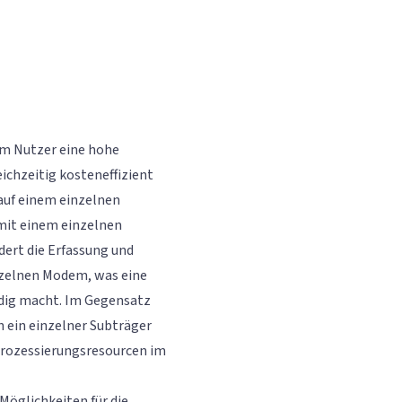
em Nutzer eine hohe
ichzeitig kosteneffizient
 auf einem einzelnen
mit einem einzelnen
ert die Erfassung und
nzelnen Modem, was eine
dig macht. Im Gegensatz
h ein einzelner Subträger
Prozessierungsresourcen im
 Möglichkeiten für die