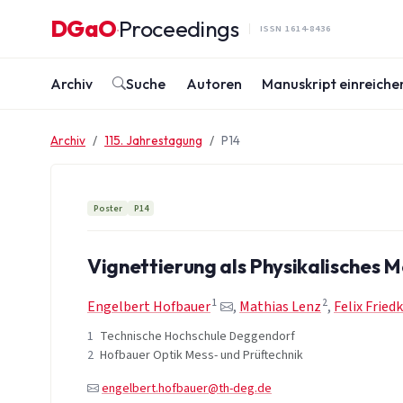
Zum Inhalt springen
DGaO
Proceedings
·
ISSN 1614-8436
Archiv
Suche
Autoren
Manuskript einreiche
Archiv
115. Jahrestagung
P14
Poster
P14
Vignettierung als Physikalisches 
1
2
Engelbert Hofbauer
,
Mathias Lenz
,
Felix Fried
1
Technische Hochschule Deggendorf
2
Hofbauer Optik Mess- und Prüftechnik
engelbert.hofbauer@th-deg.de