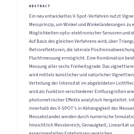
Ein neu entwickeltes V-Spot-Verfahren nutzt Vignet
Messprinzip, um Winkel und Winkeländerungen zu e
Möglichkeiten opto-elektronischer Sensoren und de
Auf Basis des gleichen Verfahrens wird, über Triang
Retroreflektoren, die laterale Positionsabweichung 
Fluchtmessung ermöglicht. Eine Kombination beid
Messung aller sechs Freiheitsgrade. Das vignettie
wird mittels künstlicher und natürlicher Vignettier
Verteilung der Intensität im abgebildeten Lichtfle
wird als Funktion verschiedener Einflussgrößen wi
photometrischer Effekte analytisch hergeleitet. I
innerhalb des V-SPOT's in Abhängigkeit des Messwi
Messabstandes werden durch numerische Simulatio
hinsichtlich Messbereich, Genauigkeit, Linearität 
experimentellen Ergebnissen verglichen.