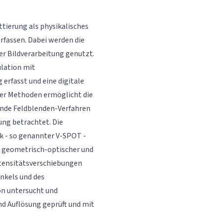
tierung als physikalisches
rfassen. Dabei werden die
r Bildverarbeitung genutzt.
ulation mit
erfasst und eine digitale
er Methoden ermöglicht die
rende Feldblenden-Verfahren
ung betrachtet. Die
ck - so genannter V-SPOT -
e geometrisch-optischer und
ntensitätsverschiebungen
nkels und des
n untersucht und
und Auflösung geprüft und mit