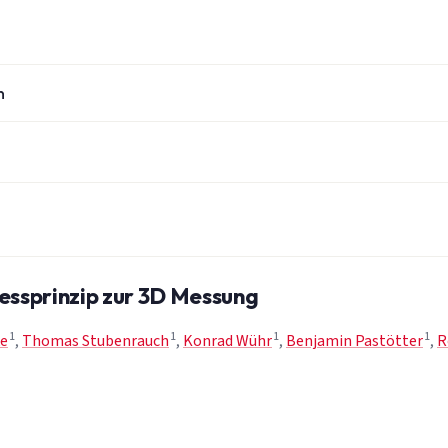
n
Messprinzip zur 3D Messung
1
1
1
1
ke
,
Thomas Stubenrauch
,
Konrad Wühr
,
Benjamin Pastötter
,
R