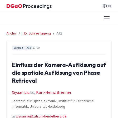
Zum Inhalt springen
DGaO
Proceedings
·
EN
Archiv
115. Jahrestagung
A12
17:00
Vortrag
A12
Einfluss der Kamera-Auflösung auf
die spatiale Auflösung von Phase
Retrieval
Xiyuan Liu
,
Karl-Heinz Brenner
Lehrstuhl für Optoelektronik, Institut für Technische
Informatik, Universität Heidelberg
xiyuan.liu@ziti.uni-heidelberg.de