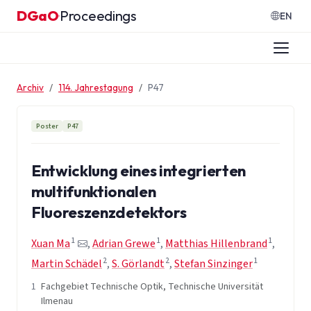
Zum Inhalt springen
DGaO
Proceedings
·
EN
Archiv
114. Jahrestagung
P47
Poster
P47
Entwicklung eines integrierten
multifunktionalen
Fluoreszenzdetektors
1
1
1
Xuan Ma
,
Adrian Grewe
,
Matthias Hillenbrand
,
2
2
1
Martin Schädel
,
S. Görlandt
,
Stefan Sinzinger
1
Fachgebiet Technische Optik, Technische Universität
Ilmenau