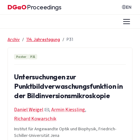
Zum Inhalt springen
DGaO
Proceedings
·
EN
Archiv
114. Jahrestagung
P31
Poster
P31
Untersuchungen zur
Punktbildverwaschungsfunktion in
der Bildinversionsmikroskopie
Daniel Weigel
,
Armin Kiessling
,
Richard Kowarschik
Institut für Angewandte Optik und Biophysik, Friedrich-
Schiller-Universität Jena