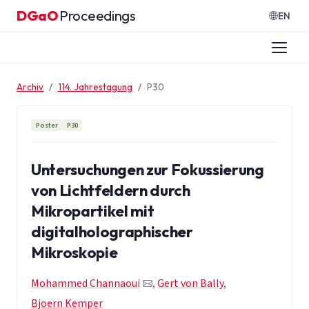
Zum Inhalt springen
DGaO
Proceedings
·
EN
Archiv
114. Jahrestagung
P30
Poster
P30
Untersuchungen zur Fokussierung
von Lichtfeldern durch
Mikropartikel mit
digitalholographischer
Mikroskopie
Mohammed Channaoui
,
Gert von Bally
,
Bjoern Kemper