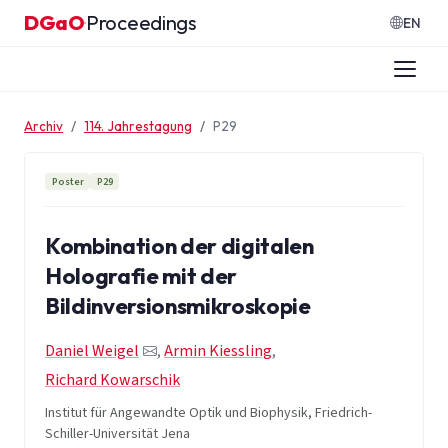
Zum Inhalt springen
DGaO
Proceedings
·
EN
Archiv
114. Jahrestagung
P29
Poster
P29
Kombination der digitalen
Holografie mit der
Bildinversionsmikroskopie
Daniel Weigel
,
Armin Kiessling
,
Richard Kowarschik
Institut für Angewandte Optik und Biophysik, Friedrich-
Schiller-Universität Jena