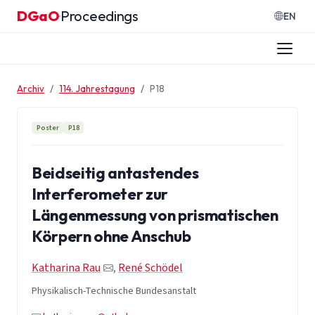
Zum Inhalt springen
DGaO
Proceedings
·
EN
Archiv
114. Jahrestagung
P18
Poster
P18
Beidseitig antastendes
Interferometer zur
Längenmessung von prismatischen
Körpern ohne Anschub
Katharina Rau
,
René Schödel
Physikalisch-Technische Bundesanstalt