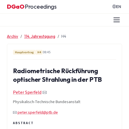
Zum Inhalt springen
DGaO
Proceedings
·
EN
Archiv
114. Jahrestagung
H4
08:45
Hauptvortrag
H4
Radiometrische Rückführung
optischer Strahlung in der PTB
Peter Sperfeld
Physikalisch-Technische Bundesanstalt
peter.sperfeld@ptb.de