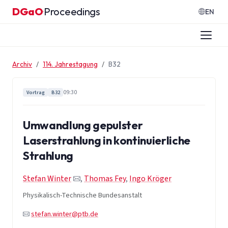
Zum Inhalt springen
DGaO
Proceedings
·
EN
Archiv
114. Jahrestagung
B32
09:30
Vortrag
B32
Umwandlung gepulster
Laserstrahlung in kontinuierliche
Strahlung
Stefan Winter
,
Thomas Fey
,
Ingo Kröger
Physikalisch-Technische Bundesanstalt
stefan.winter@ptb.de