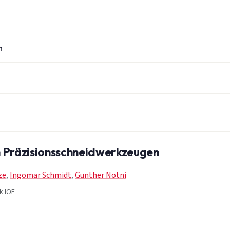
n
 Präzisionsschneidwerkzeugen
ze
,
Ingomar Schmidt
,
Gunther Notni
k IOF