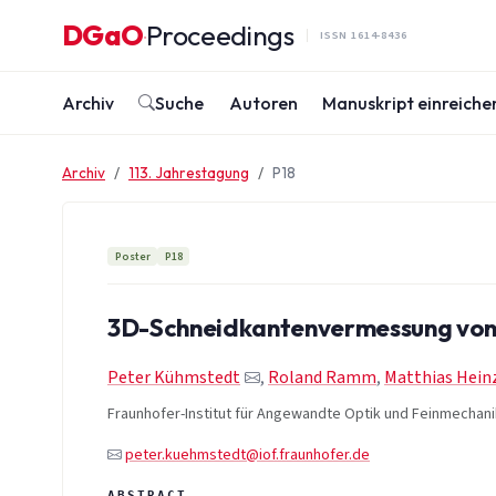
Zum Inhalt springen
DGaO
Proceedings
·
ISSN 1614-8436
Archiv
Suche
Autoren
Manuskript einreiche
Archiv
113. Jahrestagung
P18
Poster
P18
3D-Schneidkantenvermessung von
Peter Kühmstedt
,
Roland Ramm
,
Matthias Hein
Fraunhofer-Institut für Angewandte Optik und Feinmechani
peter.kuehmstedt@iof.fraunhofer.de