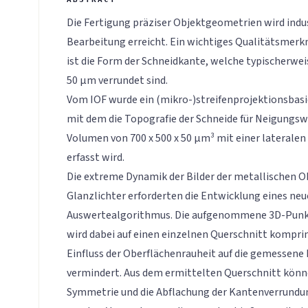
Die Fertigung präziser Objektgeometrien wird indu
Bearbeitung erreicht. Ein wichtiges Qualitätsmer
ist die Form der Schneidkante, welche typischerwei
50 µm verrundet sind.
Vom IOF wurde ein (mikro-)streifenprojektionsbasi
mit dem die Topografie der Schneide für Neigungswi
Volumen von 700 x 500 x 50 µm³ mit einer lateralen
erfasst wird.
Die extreme Dynamik der Bilder der metallischen O
Glanzlichter erforderten die Entwicklung eines ne
Auswertealgorithmus. Die aufgenommene 3D-Punk
wird dabei auf einen einzelnen Querschnitt komprim
Einfluss der Oberflächenrauheit auf die gemessene
vermindert. Aus dem ermittelten Querschnitt könne
Symmetrie und die Abflachung der Kantenverrundu