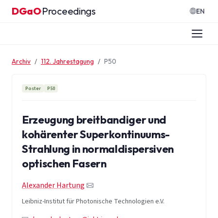
Zum Inhalt springen
DGaO
Proceedings
·
EN
Archiv
112. Jahrestagung
P50
Poster
P50
Erzeugung breitbandiger und
kohärenter Superkontinuums-
Strahlung in normaldispersiven
optischen Fasern
Alexander Hartung
Leibniz-Institut für Photonische Technologien e.V.