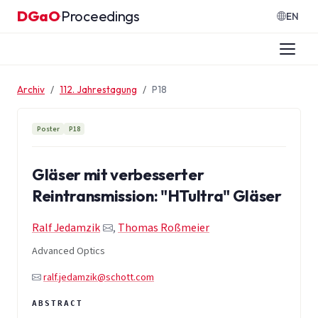
Zum Inhalt springen
DGaO
Proceedings
·
EN
Archiv
112. Jahrestagung
P18
Poster
P18
Gläser mit verbesserter
Reintransmission: "HTultra" Gläser
Ralf Jedamzik
,
Thomas Roßmeier
Advanced Optics
ralf.jedamzik@schott.com