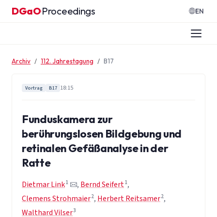
Zum Inhalt springen
DGaO
Proceedings
·
EN
Archiv
112. Jahrestagung
B17
18:15
Vortrag
B17
Funduskamera zur
berührungslosen Bildgebung und
retinalen Gefäßanalyse in der
Ratte
1
1
Dietmar Link
,
Bernd Seifert
,
2
2
Clemens Strohmaier
,
Herbert Reitsamer
,
3
Walthard Vilser