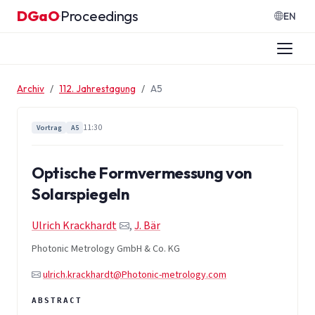
Zum Inhalt springen
DGaO
Proceedings
·
EN
Archiv
112. Jahrestagung
A5
11:30
Vortrag
A5
Optische Formvermessung von
Solarspiegeln
Ulrich Krackhardt
,
J. Bär
Photonic Metrology GmbH & Co. KG
ulrich.krackhardt@Photonic-metrology.com