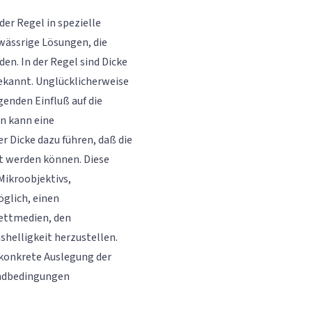
er Regel in spezielle
 wässrige Lösungen, die
en. In der Regel sind Dicke
ekannt. Unglücklicherweise
genden Einfluß auf die
n kann eine
r Dicke dazu führen, daß die
t werden können. Diese
Mikroobjektivs,
öglich, einen
ettmedien, den
shelligkeit herzustellen.
 konkrete Auslegung der
andbedingungen