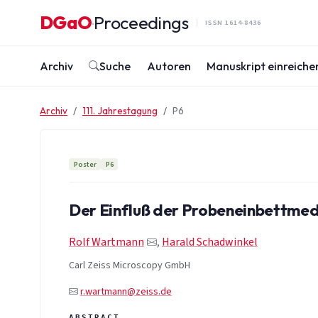
Zum Inhalt springen
DGaO
Proceedings
·
ISSN 1614-8436
Archiv
Suche
Autoren
Manuskript einreiche
Archiv
111. Jahrestagung
P6
Poster
P6
Der Einfluß der Probeneinbettmedi
Rolf Wartmann
,
Harald Schadwinkel
Carl Zeiss Microscopy GmbH
r.wartmann@zeiss.de