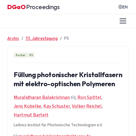
Zum Inhalt springen
DGaO
Proceedings
·
EN
Archiv
111. Jahrestagung
P5
Poster
P5
Füllung photonischer Kristallfasern
mit elektro-optischen Polymeren
Muralidharan Balakrishnan
,
Ron Spittel
,
Jens Kobelke
,
Kay Schuster
,
Volker Reichel
,
Hartmut Bartelt
Leibniz-Institut für Photonische Technologien e.V.