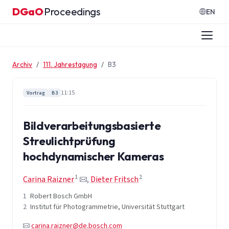
Zum Inhalt springen
DGaO
Proceedings
·
EN
Archiv
111. Jahrestagung
B3
11:15
Vortrag
B3
Bildverarbeitungsbasierte
Streulichtprüfung
hochdynamischer Kameras
1
2
Carina Raizner
,
Dieter Fritsch
1
Robert Bosch GmbH
2
Institut für Photogrammetrie, Universität Stuttgart
carina.raizner@de.bosch.com