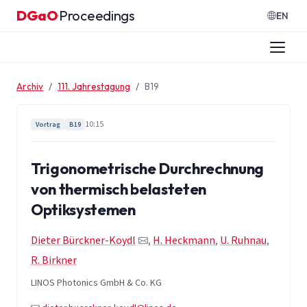
Zum Inhalt springen
DGaO
Proceedings
·
EN
Archiv
111. Jahrestagung
B19
10:15
Vortrag
B19
Trigonometrische Durchrechnung
von thermisch belasteten
Optiksystemen
Dieter Bürckner-Koydl
,
H. Heckmann
,
U. Ruhnau
,
R. Birkner
LINOS Photonics GmbH & Co. KG