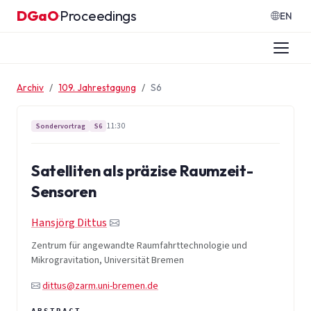
Zum Inhalt springen
DGaO
Proceedings
·
EN
Archiv
109. Jahrestagung
S6
11:30
Sondervortrag
S6
Satelliten als präzise Raumzeit-
Sensoren
Hansjörg Dittus
Zentrum für angewandte Raumfahrttechnologie und
Mikrogravitation, Universität Bremen
dittus@zarm.uni-bremen.de