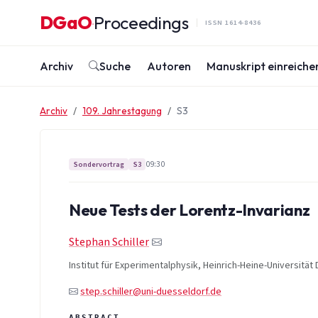
Zum Inhalt springen
DGaO
Proceedings
·
ISSN 1614-8436
Archiv
Suche
Autoren
Manuskript einreiche
Archiv
109. Jahrestagung
S3
09:30
Sondervortrag
S3
Neue Tests der Lorentz-Invarianz
Stephan Schiller
Institut für Experimentalphysik, Heinrich-Heine-Universität
step.schiller@uni-duesseldorf.de