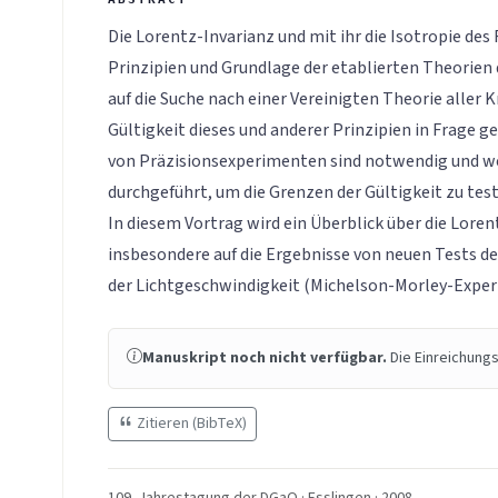
Die Lorentz-Invarianz und mit ihr die Isotropie des
Prinzipien und Grundlage der etablierten Theorien d
auf die Suche nach einer Vereinigten Theorie aller K
Gültigkeit dieses und anderer Prinzipien in Frage g
von Präzisionsexperimenten sind notwendig und w
durchgeführt, um die Grenzen der Gültigkeit zu tes
In diesem Vortrag wird ein Überblick über die Lore
insbesondere auf die Ergebnisse von neuen Tests 
der Lichtgeschwindigkeit (Michelson-Morley-Expe
Manuskript noch nicht verfügbar.
Die Einreichungs
Zitieren (BibTeX)
109. Jahrestagung der DGaO · Esslingen · 2008