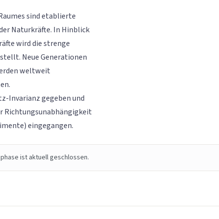
 Raumes sind etablierte
er Naturkräfte. In Hinblick
räfte wird die strenge
estellt. Neue Generationen
erden weltweit
ten.
ntz-Invarianz gegeben und
der Richtungsunabhängigkeit
rimente) eingegangen.
phase ist aktuell geschlossen.