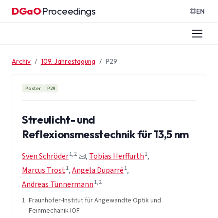
Zum Inhalt springen
DGaO
Proceedings
·
EN
Archiv
109. Jahrestagung
P29
Poster
P29
Streulicht- und
Reflexionsmesstechnik für 13,5 nm
1,2
1
Sven Schröder
,
Tobias Herffurth
,
1
1
Marcus Trost
,
Angela Duparré
,
1,2
Andreas Tünnermann
1
Fraunhofer-Institut für Angewandte Optik und
Feinmechanik IOF