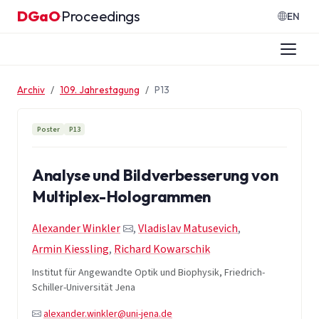
Zum Inhalt springen
DGaO
Proceedings
·
EN
Archiv
109. Jahrestagung
P13
Poster
P13
Analyse und Bildverbesserung von
Multiplex-Hologrammen
Alexander Winkler
,
Vladislav Matusevich
,
Armin Kiessling
,
Richard Kowarschik
Institut für Angewandte Optik und Biophysik, Friedrich-
Schiller-Universität Jena
alexander.winkler@uni-jena.de