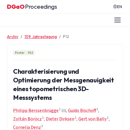
Zum Inhalt springen
DGaO
Proceedings
·
EN
Archiv
109. Jahrestagung
P12
Poster
P12
Charakterisierung und
Optimierung der Messgenauigkeit
eines topometrischen 3D-
Messsystems
1
1
Philipp Berssenbrügge
,
Guido Bischoff
,
1
2
1
Zoltán Böröcz
,
Dieter Dirksen
,
Gert von Bally
,
3
Cornelia Denz