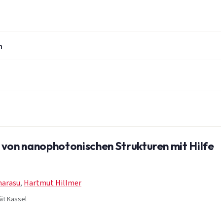
n
 von nanophotonischen Strukturen mit Hilfe
marasu
,
Hartmut Hillmer
tät Kassel