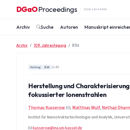
Zum Inhalt springen
DGaO
Proceedings
·
ISSN 1614-8436
Archiv
Suche
Autoren
Manuskript einreiche
Archiv
109. Jahrestagung
B36
11:45
Vortrag
B36
Herstellung und Charakterisierung
fokussierter Ionenstrahlen
Thomas Kusserow
,
Matthias Wulf
,
Nethaji Dhar
Institut für Nanostrukturtechnologie und Analytik, Universi
kusserow@ina.uni-kassel.de