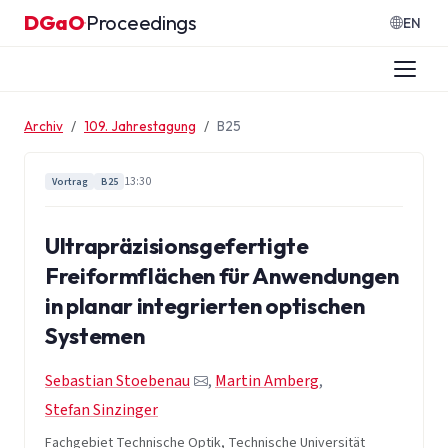
Zum Inhalt springen
DGaO
Proceedings
·
EN
Archiv
109. Jahrestagung
B25
13:30
Vortrag
B25
Ultrapräzisionsgefertigte
Freiformflächen für Anwendungen
in planar integrierten optischen
Systemen
Sebastian Stoebenau
,
Martin Amberg
,
Stefan Sinzinger
Fachgebiet Technische Optik, Technische Universität