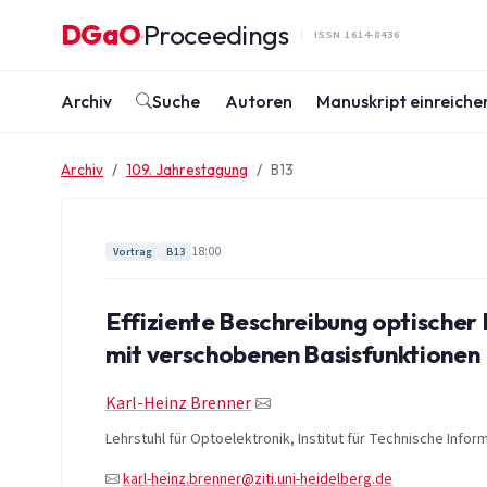
Zum Inhalt springen
DGaO
Proceedings
·
ISSN 1614-8436
Archiv
Suche
Autoren
Manuskript einreiche
Archiv
109. Jahrestagung
B13
18:00
Vortrag
B13
Effiziente Beschreibung optischer
mit verschobenen Basisfunktionen
Karl-Heinz Brenner
Lehrstuhl für Optoelektronik, Institut für Technische Infor
karl-heinz.brenner@ziti.uni-heidelberg.de